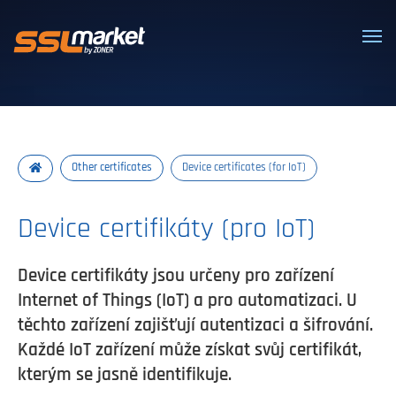
Trusted SSL/TLS certificates
Other certificates
Device certificates (for IoT)
Device certifikáty (pro IoT)
Device certifikáty jsou určeny pro zařízení
Internet of Things (IoT) a pro automatizaci. U
těchto zařízení zajišťují autentizaci a šifrování.
Každé IoT zařízení může získat svůj certifikát,
kterým se jasně identifikuje.