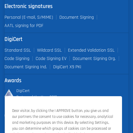
Electronic signatures
Personal (E-mail, S/MIME)
Document Signing
AATL signing for PDF
DigiCert
Standard SSL
Wildcard SSL
Extended Validation SSL
Code Signing
Code Signing EV
Document Signing Org.
Document Signing Ind.
DigiCert X9 PKI
Awards
DigiCert
Partner of the Year 2019
Dear visitor, by clicking the I APPROVE button, you give us and
Outstanding Sales Performance Award 2018, 2019, 2020, 2021,
our partners the consent to use cookies for necessary, analytical
2022
and marketing purposes on this device. By selecting Settings,
you can determine which groups of cookies can be processed or